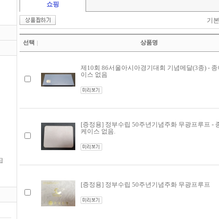
쇼핑
기
선택
상품명
제10회 86서울아시아경기대회 기념메달(3종) - 
이스 없음
[증정용] 정부수립 50주년기념주화 무광프루프 - 
케이스 없음.
급
[증정용] 정부수립 50주년기념주화 무광프루프