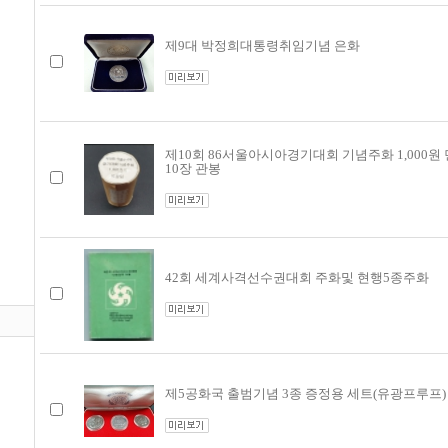
제9대 박정희대통령취임기념 은화
제10회 86서울아시아경기대회 기념주화 1,000원
10장 관봉
42회 세계사격선수권대회 주화및 현행5종주화
제5공화국 출범기념 3종 증정용 세트(유광프루프)