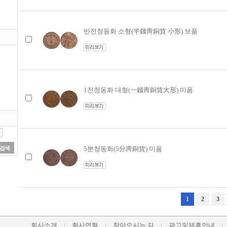
반전청동화 소형(半錢靑銅貨 小形) 보품
1전청동화 대형(一錢靑銅貨大形) 미품
검색
5분청동화(5分靑銅貨) 미품
1
2
3
회사소개
회사연혁
찾아오시는 길
광고및제휴안내