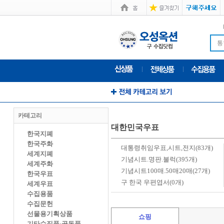
통
카테고리
대한민국우표
한국지폐
한국주화
대통령취임우표,시트,전지(83개)
세계지폐
기념시트.명판.불럭(395개)
세계주화
기념시트100매.50매20매(27개)
한국우표
구 한국 우편엽서(0개)
세계우표
수집용품
수집문헌
선물용기획상품
쇼핑
기타수집품·골동품