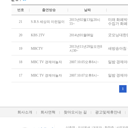
번호
출연방송
날짜
미래 화폐박
2015년02월13일20시
21
S.B.S 세상의 이런일이
수집가 화
55~
굿모닝대한
20
KBS 2TV
2014년01월08일
2013년11년29일오전8
새방송아침
19
MBCTV
시30~
일밤 경제야
18
MBC TV 경제야놀자
2007.10.05오후8시~
일밤 경제야
17
MBC TV 경제야놀자
2007.10.07오후8시~
1
회사소개
회사연혁
찾아오시는 길
광고및제휴안내
상호명 : 오성옥션
|
대표자 : 한창주
|
사업자등록