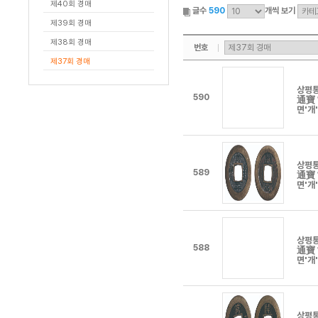
제40회 경매
글수
590
개씩 보기
제39회 경매
제38회 경매
번호
제37회 경매
상평
590
通寶
면'개
상평
589
通寶
면'개
상평
588
通寶
면'개
상평