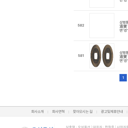
면'경
상평
582
通寶
면'경
상평
581
通寶
면'경
1
회사소개
회사연혁
찾아오시는 길
광고및제휴안내
상호명 : 오성옥션
|
대표자 : 한창주
|
사업자등록