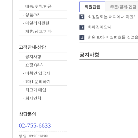
배송/수취/반품
-
회원관련
주문/결제/입금
상품/AS
-
회원탈퇴는 어디에서 하죠?
마일리지관련
-
화폐경매안내
제휴/광고/기타
-
회원 ID와 비밀번호를 잊었을 
고객안내/상담
공지사항
- 공지사항
- 쇼핑 Q&A
- 미확인 입금자
- 1대1 문의하기
- 최고가 매입
회사연혁
-
상담문의
02-755-6633
평 일 : 09:00~18:00